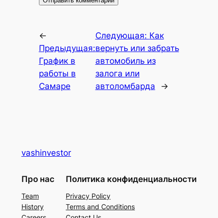
←
Следующая:
Как
Предыдущая:
вернуть или забрать
График в
автомобиль из
работы в
залога или
Самаре
автоломбарда
→
vashinvestor
Про нас
Политика конфиденциальности
Team
Privacy Policy
History
Terms and Conditions
Careers
Contact Us