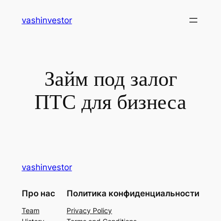
Перейти
vashinvestor
к
содержимому
Займ под залог
ПТС для бизнеса
vashinvestor
Про нас
Политика конфиденциальности
Team
Privacy Policy