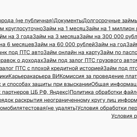
орода (не публичная)
Документы
Долгосрочные займ
м круглосуточно
Займ на 1 месяц
Займ на 1 миллион 
йм на 3 года
Займ на 3 месяца
Займ на 300 000 руб
на 6 месяцев
Займ на 60 000 рублей
Займ на год
Зай
анк под ПТС авто
Займ онлайн на карту
Займ по пасп
правок о доходах
Займ под залог ПТС грузового авт
залог ПТС с плохой кредитной историей
Займ под пт
ики
Карьера
карьера ВИ
Комиссия за проведение пла
х и способах защиты при взыскании
Общая информаци
 партнеров ЦБ РФ, Яндекс)
Политика обработки файл
рядок раскрытия неограниченному кругу лиц инфор
томобиля
тестовая(не удалять)
Условия обработки п
Условия 