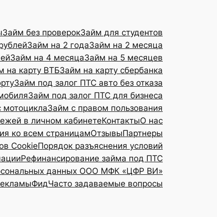
ы
Займ без проверок
Займ для студентов
рублей
Займ на 2 года
Займ на 2 месяца
лей
Займ на 4 месяца
Займ на 5 месяцев
м на карту ВТБ
Займ на карту сбербанка
орту
Займ под залог ПТС авто без отказа
омобиля
Займ под залог ПТС для бизнеса
с мотоцикла
Займ с правом пользования
тежей в личном кабинете
Контакты
О нас
я ко всем страницам
Отзывы
Партнеры
ов Cookie
Порядок разъяснения условий
мации
Рефинансирование займа под ПТС
ерсональных данных ООО МФК «ЦФР ВИ»
рекламы
Фид
Часто задаваемые вопросы