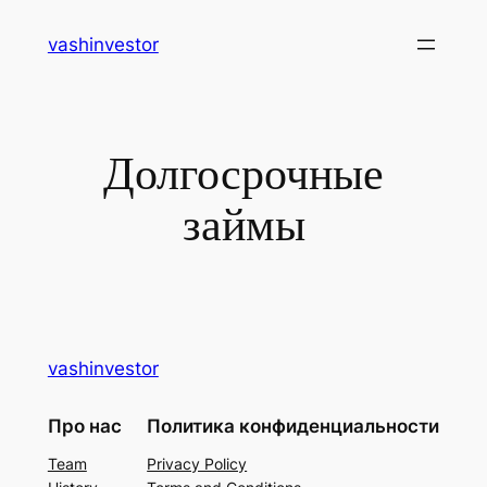
Перейти
vashinvestor
к
содержимому
Долгосрочные
займы
vashinvestor
Про нас
Политика конфиденциальности
Team
Privacy Policy